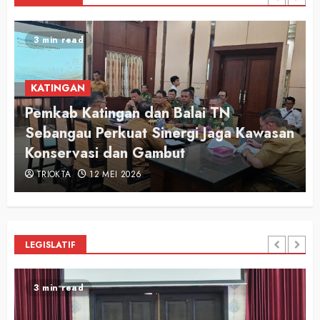
2 min read
KATINGAN
Audiensi Otong Awi 2026, Bupati Saiful
n
Apresiasi Semangat Putra-Putri
Pariwisata Katingan
TRIOKTA
12 MEI 2026
LEGISLATIF
2 min read