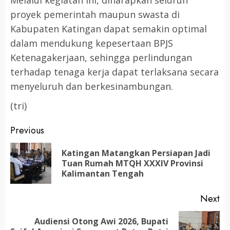
Melalui kegiatan ini, diharapkan seluruh
proyek pemerintah maupun swasta di
Kabupaten Katingan dapat semakin optimal
dalam mendukung kepesertaan BPJS
Ketenagakerjaan, sehingga perlindungan
terhadap tenaga kerja dapat terlaksana secara
menyeluruh dan berkesinambungan.
(tri)
Post
Previous
navigation
Katingan Matangkan Persiapan Jadi
Pr
Tuan Rumah MTQH XXXIV Provinsi
po
Kalimantan Tengah
Next
Audiensi Otong Awi 2026, Bupati
Next