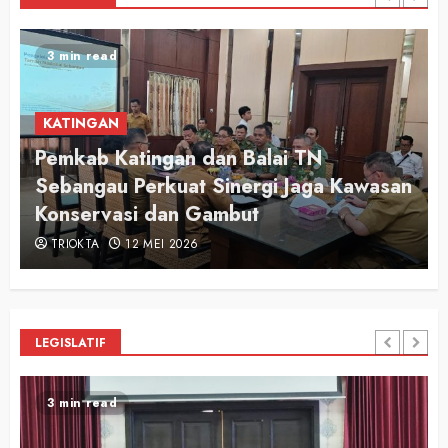
2 min read
KATINGAN
Audiensi Otong Awi 2026, Bupati Saiful
n
Apresiasi Semangat Putra-Putri
Pariwisata Katingan
TRIOKTA
12 MEI 2026
LEGISLATIF
2 min read