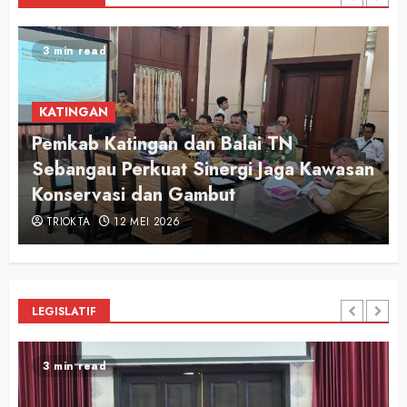
2 min read
KATINGAN
Audiensi Otong Awi 2026, Bupati Saiful
n
Apresiasi Semangat Putra-Putri
Pariwisata Katingan
TRIOKTA
12 MEI 2026
LEGISLATIF
2 min read