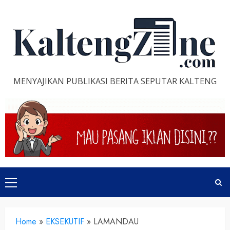
Skip
to
content
MENYAJIKAN PUBLIKASI BERITA SEPUTAR KALTENG
Primary
Menu
Home
»
EKSEKUTIF
»
LAMANDAU