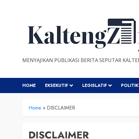
Skip
to
content
MENYAJIKAN PUBLIKASI BERITA SEPUTAR KALT
HOME
EKSEKUTIF
LEGISLATIF
POLITIK
Home
»
DISCLAIMER
DISCLAIMER