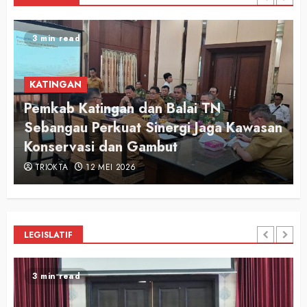
2 min read
KATINGAN
Audiensi Otong Awi 2026, Bupati Saiful
n
Apresiasi Semangat Putra-Putri
Pariwisata Katingan
TRIOKTA
12 MEI 2026
LEGISLATIF
2 min read