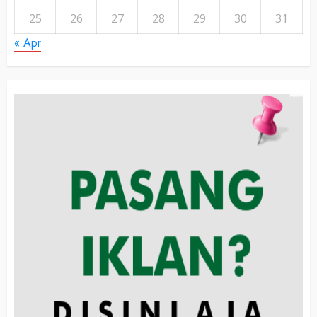
25
26
27
28
29
30
31
« Apr