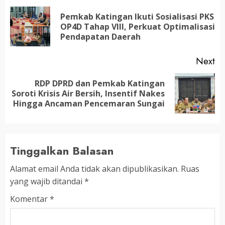
navigation
Pemkab Katingan Ikuti Sosialisasi PKS
Pr
OP4D Tahap VIII, Perkuat Optimalisasi
po
Pendapatan Daerah
Next
RDP DPRD dan Pemkab Katingan
Next
Soroti Krisis Air Bersih, Insentif Nakes
post:
Hingga Ancaman Pencemaran Sungai
Tinggalkan Balasan
Alamat email Anda tidak akan dipublikasikan.
Ruas
yang wajib ditandai
*
Komentar
*