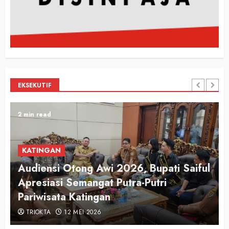
EKSEKUTIF
2 min read
KATINGAN
Audiensi Otong Awi 2026, Bupati Saiful
n
Apresiasi Semangat Putra-Putri
Pariwisata Katingan
TRIOKTA
12 MEI 2026