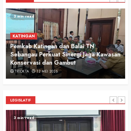
2 min read
KATINGAN
Audiensi Otong Awi 2026, Bupati Saiful
n
Apresiasi Semangat Putra-Putri
Pariwisata Katingan
TRIOKTA
12 MEI 2026
LEGISLATIF
2 min read