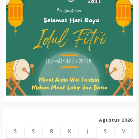
Agustus 2026
S
S
R
K
J
S
M