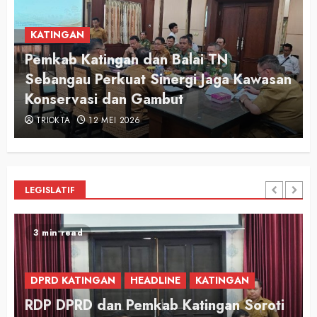
KATINGAN
Audiensi Otong Awi 2026, Bupati Saiful
n
Apresiasi Semangat Putra-Putri
Pariwisata Katingan
TRIOKTA
12 MEI 2026
LEGISLATIF
2 min read
DPRD KATINGAN
DPRD Katingan Apresiasi Langkah