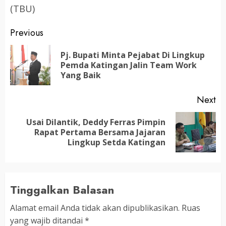
(TBU)
Post
Previous
navigation
Pj. Bupati Minta Pejabat Di Lingkup
Pr
Pemda Katingan Jalin Team Work
po
Yang Baik
Next
Usai Dilantik, Deddy Ferras Pimpin
Next
Rapat Pertama Bersama Jajaran
post:
Lingkup Setda Katingan
Tinggalkan Balasan
Alamat email Anda tidak akan dipublikasikan.
Ruas
yang wajib ditandai
*