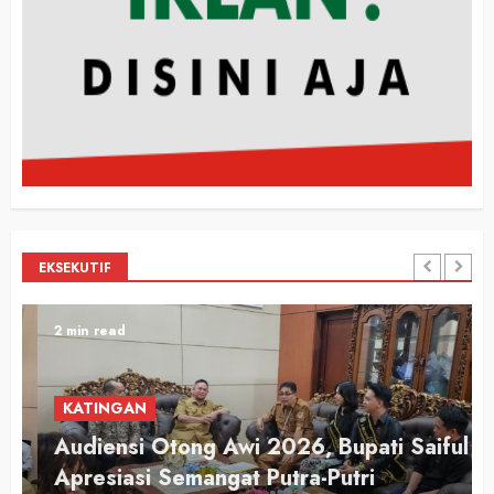
EKSEKUTIF
2 min read
KATINGAN
Audiensi Otong Awi 2026, Bupati Saiful
n
Apresiasi Semangat Putra-Putri