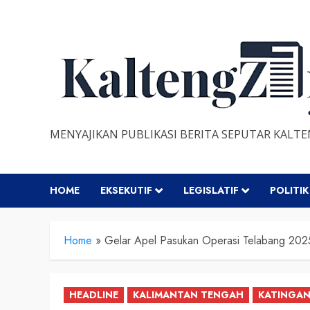
Skip
to
content
MENYAJIKAN PUBLIKASI BERITA SEPUTAR KALT
HOME
EKSEKUTIF
LEGISLATIF
POLITIK
Home
»
Gelar Apel Pasukan Operasi Telabang 2025
HEADLINE
KALIMANTAN TENGAH
KATINGA