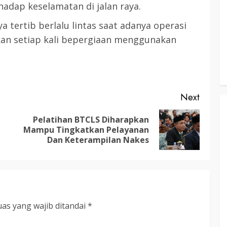
RDP DPRD dan Pemkab Katingan
rhadap keselamatan di jalan raya.
adati
Soroti Krisis Air Bersih, Insentif
 tertib berlalu lintas saat adanya operasi
Hari
Nakes Hingga Ancaman
pkan setiap kali bepergiaan menggunakan
Sehat
Pencemaran Sungai
TRIOKTA
11 MEI 2026
Next
Pelatihan BTCLS Diharapkan
Previous
Next
Mampu Tingkatkan Pelayanan
post:
post:
Dan Keterampilan Nakes
as yang wajib ditandai
*