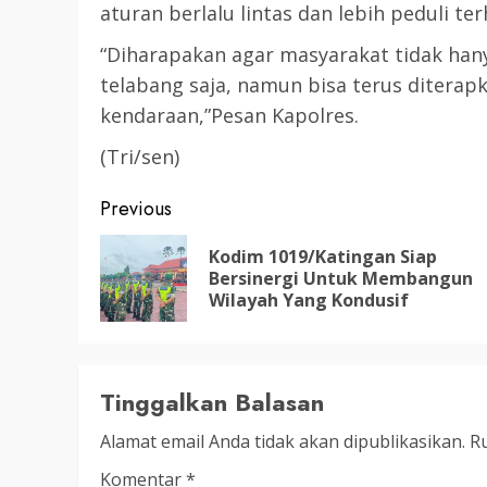
LEGISLATIF
aturan berlalu lintas dan lebih peduli te
Ribuan Warga Katingan P
“Diharapakan agar masyarakat tidak hanya
Halaman DPRD Rayakan 
telabang saja, namun bisa terus ditera
Parlemen dengan Jalan 
kendaraan,”Pesan Kapolres.
SENO
18 OKTOBER 2025
(Tri/sen)
Post
Previous
navigation
Kodim 1019/Katingan Siap
Bersinergi Untuk Membangun
Wilayah Yang Kondusif
Tinggalkan Balasan
Alamat email Anda tidak akan dipublikasikan.
Ru
Komentar
*