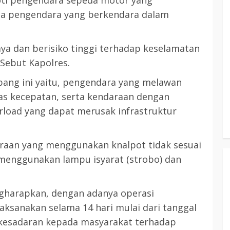
roti pengendara sepeda motor yang
rta pengendara yang berkendara dalam
3 min read
ya dan berisiko tinggi terhadap keselamatan
KATINGAN
atingan
Sebut Kapolres.
Insentif
Pemkab Katingan dan Balai TN
bang ini yaitu, pengendara yang melawan
Sebangau Perkuat Sinergi Jaga
atas kecepatan, serta kendaraan dengan
Kawasan Konservasi dan Gambut
rload yang dapat merusak infrastruktur
TRIOKTA
12 MEI 2026
daraan yang menggunakan knalpot tidak sesuai
g menggunakan lampu isyarat (strobo) dan
gharapkan, dengan adanya operasi
3 min read
DPRD KATINGAN
HEADLINE
aksanakan selama 14 hari mulai dari tanggal
KATINGAN
 kesadaran kepada masyarakat terhadap