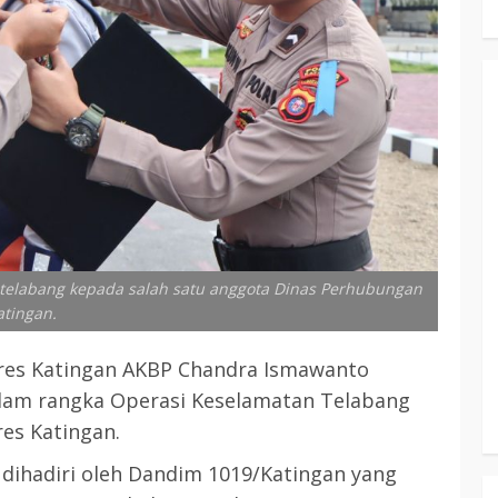
 telabang kepada salah satu anggota Dinas Perhubungan
atingan.
s Katingan AKBP Chandra Ismawanto
lam rangka Operasi Keselamatan Telabang
res Katingan.
t dihadiri oleh Dandim 1019/Katingan yang