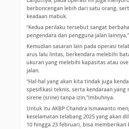
Lanjutnya, pada operasi ini juga menyo
berboncengan lebih dari satu orang, se
3 min read
DPRD KATINGAN
HEADLINE
keadaan mabuk.
KATINGAN
“Kedua perilaku tersebut sangat berbaha
RDP DPRD dan Pemkab K
pengendara dan pengguna jalan lainnya,”
Soroti Krisis Air Bersih, 
Kemudian sasaran lain pada operasi tela
Nakes Hingga Ancaman
arus lalu lintas, berkendara melebihi b
Pencemaran Sungai
ukuran yang melebihi kapasitas atau ove
TRIOKTA
11 MEI 2026
jalan.
“Hal-hal yang akan kita tindak juga ken
spesifikasi teknis, serta kendaraan yan
sirene (srine) tanpa izin,”Imbuhnya.
Untuk itu AKBP Chandra Ismawanto men
2 min read
keselamatan telabang 2025 yang akan dil
DPRD KATINGAN
HEADLINE
10 hingga 23 februari, bisa memberikan