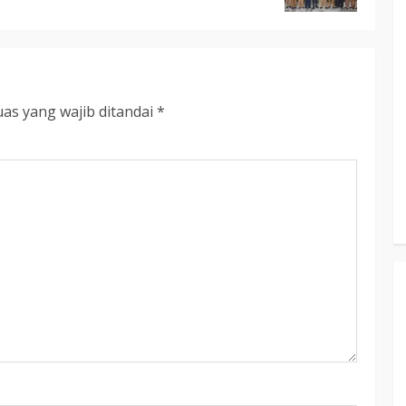
3 min read
KATINGAN
atingan
as yang wajib ditandai
*
Insentif
Pemkab Katingan dan Balai TN
Sebangau Perkuat Sinergi Jaga
Kawasan Konservasi dan Gambut
TRIOKTA
12 MEI 2026
3 min read
DPRD KATINGAN
HEADLINE
KATINGAN