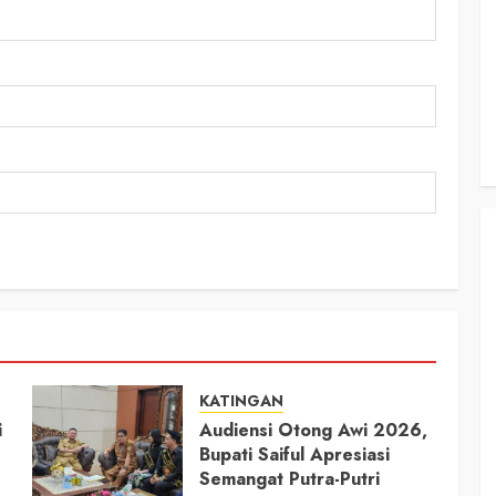
RDP DPRD dan Pemkab Katingan
adati
Soroti Krisis Air Bersih, Insentif
Hari
Nakes Hingga Ancaman
Sehat
Pencemaran Sungai
TRIOKTA
11 MEI 2026
KATINGAN
i
Audiensi Otong Awi 2026,
Bupati Saiful Apresiasi
Semangat Putra-Putri