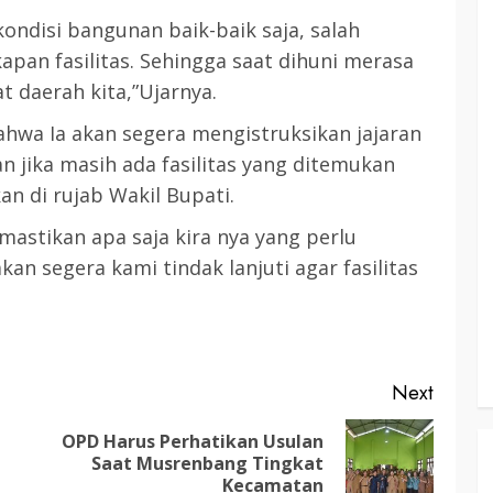
ondisi bangunan baik-baik saja, salah
apan fasilitas. Sehingga saat dihuni merasa
 daerah kita,”Ujarnya.
wa Ia akan segera mengistruksikan jajaran
n jika masih ada fasilitas yang ditemukan
n di rujab Wakil Bupati.
mastikan apa saja kira nya yang perlu
akan segera kami tindak lanjuti agar fasilitas
Next
OPD Harus Perhatikan Usulan
Previous
Next
Saat Musrenbang Tingkat
post:
post:
Kecamatan