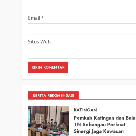
LEGISLATIF
Ribuan Warga Katingan P
Email
*
Halaman DPRD Rayakan 
Parlemen dengan Jalan 
SENO
18 OKTOBER 2025
Situs Web
BERITA REKOMENDASI
KATINGAN
Pemkab Katingan dan Bala
TN Sebangau Perkuat
Sinergi Jaga Kawasan