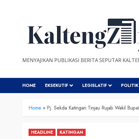
Skip
to
content
MENYAJIKAN PUBLIKASI BERITA SEPUTAR KALT
HOME
EKSEKUTIF
LEGISLATIF
POLITIK
Home
»
Pj. Sekda Katingan Tinjau Rujab Wakil Bupat
HEADLINE
KATINGAN