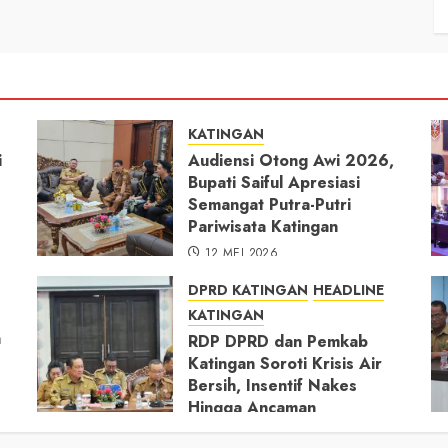
KATINGAN
i
Audiensi Otong Awi 2026,
Bupati Saiful Apresiasi
Semangat Putra-Putri
Pariwisata Katingan
12 MEI 2026
DPRD KATINGAN
HEADLINE
KATINGAN
h
RDP DPRD dan Pemkab
Katingan Soroti Krisis Air
Bersih, Insentif Nakes
Hingga Ancaman
Pencemaran Sungai