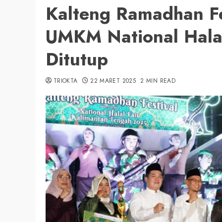
Kalteng Ramadhan Fe
UMKM National Hala
Ditutup
TRIOKTA
22 MARET 2025
2 MIN READ