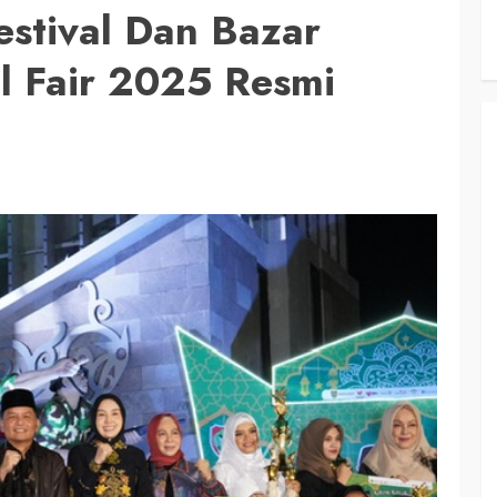
stival Dan Bazar
l Fair 2025 Resmi