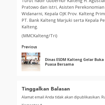
Turut hadir Gubernur Kalteng H. Agustia
Pratowo dan istri, Asisten Perekonomian
Widanarni, Kepala OJK Prov. Kalteng Pri
3 min read
DPRD KATINGAN
HEADLINE
PT. Bank Kalteng Marjuki serta Kepala Pe
Kalteng.
KATINGAN
RDP DPRD dan Pemkab K
(MMCKalteng/Tri)
Soroti Krisis Air Bersih, 
Post
Previous
Nakes Hingga Ancaman
Pencemaran Sungai
navigation
Dinas ESDM Kalteng Gelar Buka
TRIOKTA
11 MEI 2026
Puasa Bersama
Tinggalkan Balasan
Alamat email Anda tidak akan dipublikasikan.
Ru
2 min read