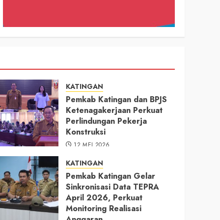
KATINGAN
Pemkab Katingan dan BPJS
Ketenagakerjaan Perkuat
Perlindungan Pekerja
Konstruksi
12 MEI 2026
KATINGAN
Pemkab Katingan Gelar
Sinkronisasi Data TEPRA
April 2026, Perkuat
Monitoring Realisasi
Anggaran