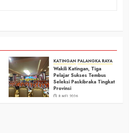
KATINGAN
PALANGKA RAYA
Wakili Katingan, Tiga
Pelajar Sukses Tembus
Seleksi Paskibraka Tingkat
Provinsi
8 MEI 2026