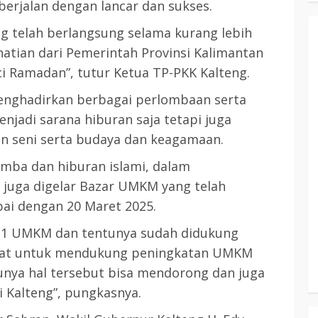
berjalan dengan lancar dan sukses.
g telah berlangsung selama kurang lebih
atian dari Pemerintah Provinsi Kalimantan
 Ramadan”, tutur Ketua TP-PKK Kalteng.
 menghadirkan berbagai perlombaan serta
njadi sarana hiburan saja tetapi juga
n seni serta budaya dan keagamaan.
lomba dan hiburan islami, dalam
5 juga digelar Bazar UMKM yang telah
pai dengan 20 Maret 2025.
621 UMKM dan tentunya sudah didukung
kyat untuk mendukung peningkatan UMKM
unya hal tersebut bisa mendorong dan juga
 Kalteng”, pungkasnya.