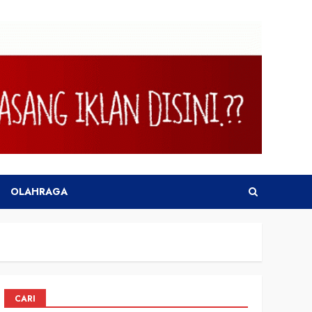
OLAHRAGA
CARI