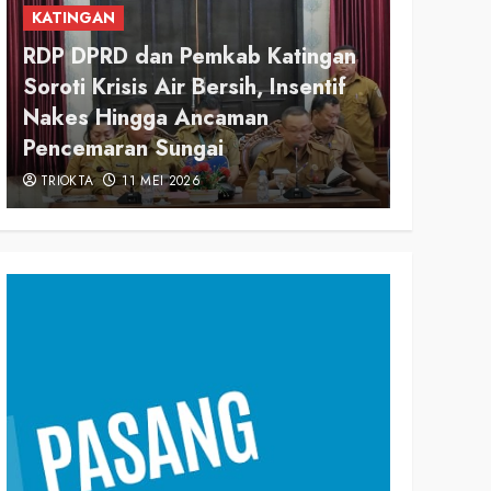
DPRD KA
DPRD KATINGAN
Ketua D
DPRD Katingan Apresiasi Langkah
Susanto
Pemerintah Awasi Harga dan
Bahas P
Kualitas Pangan
Kedewan
TRIOKTA
3 MARET 2026
TRIOKTA