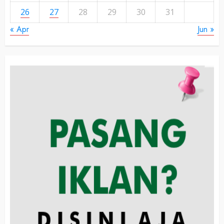
26
27
28
29
30
31
« Apr
Jun »