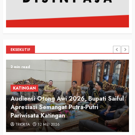
EKSEKUTIF
2 min read
KATINGAN
Audiensi Otong Awi 2026, Bupati Saiful
n
Apresiasi Semangat Putra-Putri
Pariwisata Katingan
TRIOKTA
12 MEI 2026