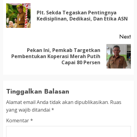
navigation
Plt. Sekda Tegaskan Pentingnya
Pr
Kedisiplinan, Dedikasi, Dan Etika ASN
po
Next
Pekan Ini, Pemkab Targetkan
Next
Pembentukan Koperasi Merah Putih
post:
Capai 80 Persen
Tinggalkan Balasan
Alamat email Anda tidak akan dipublikasikan.
Ruas
yang wajib ditandai
*
Komentar
*