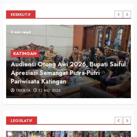
EKSEKUTIF
2 min read
KATINGAN
Audiensi Otong Awi 2026, Bupati Saiful
n
Apresiasi Semangat Putra-Putri
Pariwisata Katingan
TRIOKTA
12 MEI 2026
LEGISLATIF