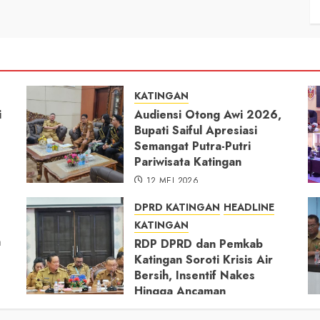
KATINGAN
i
Audiensi Otong Awi 2026,
Bupati Saiful Apresiasi
Semangat Putra-Putri
Pariwisata Katingan
12 MEI 2026
DPRD KATINGAN
HEADLINE
KATINGAN
h
RDP DPRD dan Pemkab
Katingan Soroti Krisis Air
Bersih, Insentif Nakes
Hingga Ancaman
Pencemaran Sungai