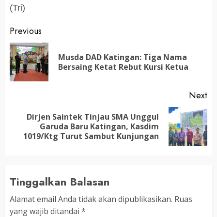
(Tri)
Post
Previous
navigation
Musda DAD Katingan: Tiga Nama
Pr
Bersaing Ketat Rebut Kursi Ketua
po
Next
Dirjen Saintek Tinjau SMA Unggul
Next
Garuda Baru Katingan, Kasdim
post:
1019/Ktg Turut Sambut Kunjungan
Tinggalkan Balasan
Alamat email Anda tidak akan dipublikasikan.
Ruas
yang wajib ditandai
*