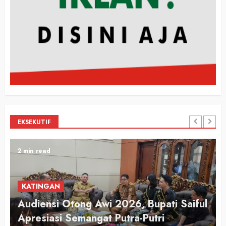
EKSEKUTIF
2 min read
KATINGAN
Audiensi Otong Awi 2026, Bupati Saiful
n
Apresiasi Semangat Putra-Putri