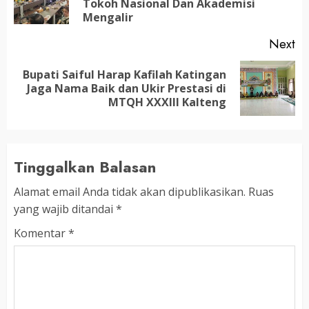
Tokoh Nasional Dan Akademisi
po
Mengalir
Next
Bupati Saiful Harap Kafilah Katingan
Next
Jaga Nama Baik dan Ukir Prestasi di
post:
MTQH XXXIII Kalteng
Tinggalkan Balasan
Alamat email Anda tidak akan dipublikasikan.
Ruas
yang wajib ditandai
*
Komentar
*