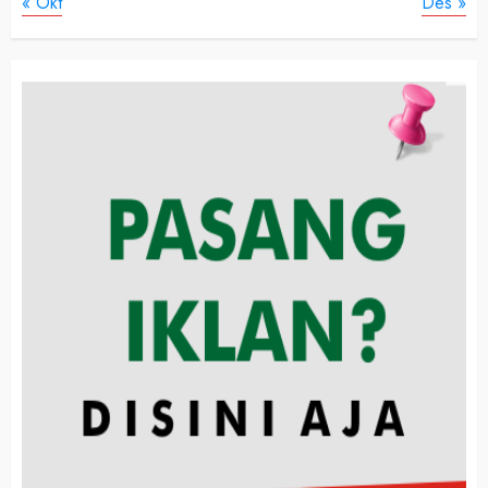
« Okt
Des »