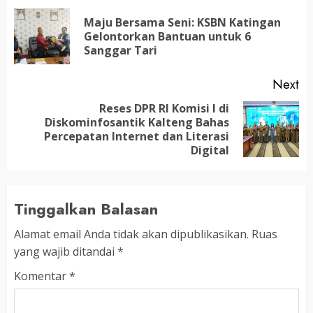
navigation
Maju Bersama Seni: KSBN Katingan
Pr
Gelontorkan Bantuan untuk 6
po
Sanggar Tari
Next
Reses DPR RI Komisi I di
Diskominfosantik Kalteng Bahas
Next
Percepatan Internet dan Literasi
post:
Digital
Tinggalkan Balasan
Alamat email Anda tidak akan dipublikasikan.
Ruas
yang wajib ditandai
*
Komentar
*