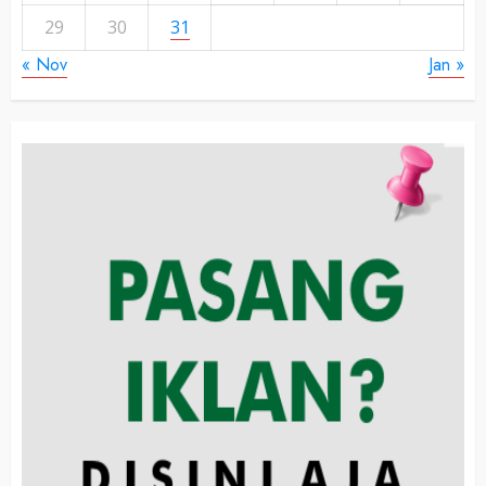
29
30
31
« Nov
Jan »