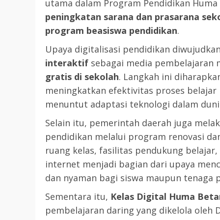
LEGISLATIF
utama dalam Program Pendidikan Huma 
peningkatan sarana dan prasarana seko
Ribuan Warga Katingan P
program beasiswa pendidikan
.
Halaman DPRD Rayakan 
Parlemen dengan Jalan 
Upaya digitalisasi pendidikan diwujudka
SENO
18 OKTOBER 2025
interaktif
sebagai media pembelajaran 
gratis di sekolah
. Langkah ini diharap
meningkatkan efektivitas proses belajar 
menuntut adaptasi teknologi dalam duni
Selain itu, pemerintah daerah juga mel
pendidikan melalui program renovasi dan
ruang kelas, fasilitas pendukung belajar,
internet menjadi bagian dari upaya menc
dan nyaman bagi siswa maupun tenaga p
Sementara itu,
Kelas Digital Huma Bet
pembelajaran daring yang dikelola oleh 