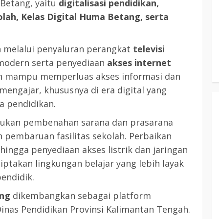
Betang, yaitu
digitalisasi pendidikan,
RDP DPRD dan Pemkab Katingan
lah, Kelas Digital Huma Betang, serta
adati
Soroti Krisis Air Bersih, Insentif
Hari
Nakes Hingga Ancaman
Sehat
Pencemaran Sungai
n melalui penyaluran perangkat
televisi
TRIOKTA
11 MEI 2026
modern serta penyediaan
akses internet
kan mampu memperluas akses informasi dan
mengajar, khususnya di era digital yang
a pendidikan.
akukan pembenahan sarana dan prasarana
 pembaruan fasilitas sekolah. Perbaikan
 hingga penyediaan akses listrik dan jaringan
iptakan lingkungan belajar yang lebih layak
endidik.
ang
dikembangkan sebagai platform
Dinas Pendidikan Provinsi Kalimantan Tengah.