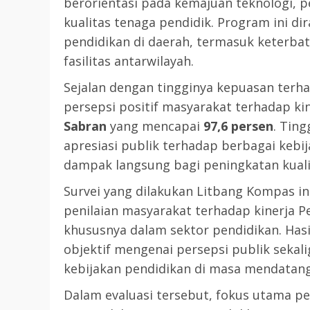
berorientasi pada kemajuan teknologi, p
kualitas tenaga pendidik. Program ini 
3 min read
DPRD KATINGAN
HEADLINE
pendidikan di daerah, termasuk keterba
KATINGAN
fasilitas antarwilayah.
RDP DPRD dan Pemkab K
Sejalan dengan tingginya kepuasan terh
Soroti Krisis Air Bersih, 
persepsi positif masyarakat terhadap k
Nakes Hingga Ancaman
Sabran
yang mencapai
97,6 persen
. Tin
Pencemaran Sungai
apresiasi publik terhadap berbagai keb
TRIOKTA
11 MEI 2026
dampak langsung bagi peningkatan kualit
Survei yang dilakukan Litbang Kompas i
penilaian masyarakat terhadap kinerja P
khususnya dalam sektor pendidikan. Has
objektif mengenai persepsi publik seka
2 min read
kebijakan pendidikan di masa mendatang
DPRD KATINGAN
HEADLINE
Dalam evaluasi tersebut, fokus utama p