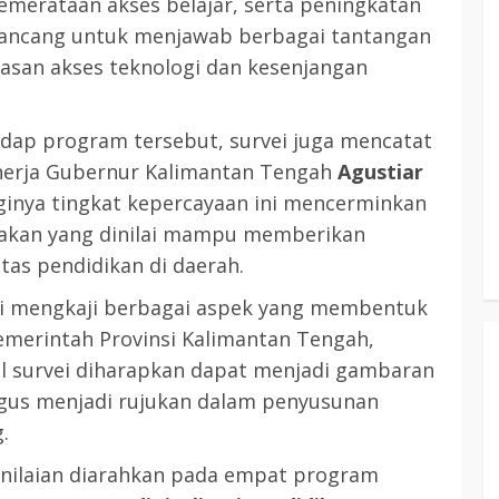
emerataan akses belajar, serta peningkatan
dirancang untuk menjawab berbagai tantangan
3 min read
tasan akses teknologi dan kesenjangan
KATINGAN
atingan
adap program tersebut, survei juga mencatat
Insentif
Pemkab Katingan dan Balai TN
inerja Gubernur Kalimantan Tengah
Agustiar
Sebangau Perkuat Sinergi Jaga
gginya tingkat kepercayaan ini mencerminkan
Kawasan Konservasi dan Gambut
ijakan yang dinilai mampu memberikan
TRIOKTA
12 MEI 2026
as pendidikan di daerah.
ni mengkaji berbagai aspek yang membentuk
emerintah Provinsi Kalimantan Tengah,
il survei diharapkan dapat menjadi gambaran
ligus menjadi rujukan dalam penyusunan
3 min read
.
DPRD KATINGAN
HEADLINE
KATINGAN
enilaian diarahkan pada empat program