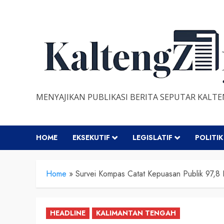
Skip
to
content
MENYAJIKAN PUBLIKASI BERITA SEPUTAR KALT
HOME
EKSEKUTIF
LEGISLATIF
POLITIK
Home
»
Survei Kompas Catat Kepuasan Publik 97,8
HEADLINE
KALIMANTAN TENGAH