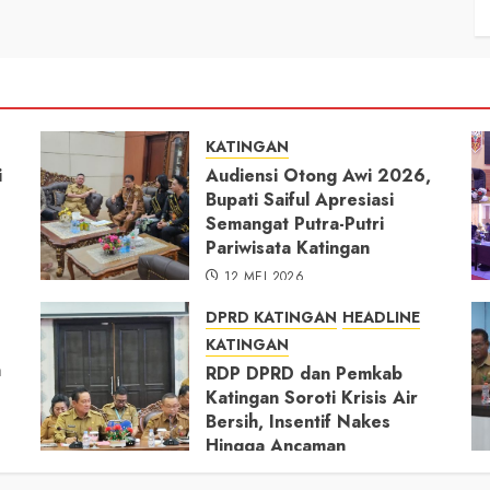
KATINGAN
i
Audiensi Otong Awi 2026,
Bupati Saiful Apresiasi
Semangat Putra-Putri
Pariwisata Katingan
12 MEI 2026
DPRD KATINGAN
HEADLINE
KATINGAN
h
RDP DPRD dan Pemkab
Katingan Soroti Krisis Air
Bersih, Insentif Nakes
Hingga Ancaman
Pencemaran Sungai