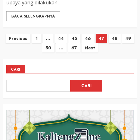
upaya yang dilakukan...
BACA SELENGKAPNYA
Paginasi
Previous
1
…
44
45
46
47
48
49
50
…
67
Next
pos
CARI
CARI