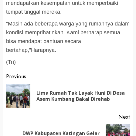
mendapatkan kesempatan untuk memperbaiki
tempat tinggal mereka.
“Masih ada beberapa warga yang rumahnya dalam
kondisi memprihatinkan. Kami berharap semua
bisa mendapat bantuan secara
bertahap,”Harapnya.
(Tri)
Post
Previous
navigation
Lima Rumah Tak Layak Huni Di Desa
Pr
Asem Kumbang Bakal Direhab
po
Next
DWP Kabupaten Katingan Gelar
Next