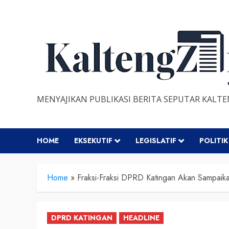
Skip
to
content
MENYAJIKAN PUBLIKASI BERITA SEPUTAR KALT
HOME
EKSEKUTIF
LEGISLATIF
POLITIK
Home
»
Fraksi-Fraksi DPRD Katingan Akan Samp
DPRD KATINGAN
HEADLINE