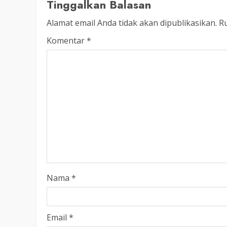
LEGISLATIF
Tinggalkan Balasan
Ribuan Warga Katingan P
Alamat email Anda tidak akan dipublikasikan.
Ru
Halaman DPRD Rayakan 
Komentar
*
Parlemen dengan Jalan 
SENO
18 OKTOBER 2025
Nama
*
Email
*