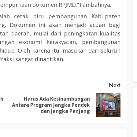
enyempurnaan dokumen RPJMD.”Tambahnya.
3 min read
dalah cetak biru pembangunan Kabupaten
ng. Dokumen ini akan menjadi acuan bagi
KATINGAN
atingan
ah daerah, mulai dari peningkatan kualitas
Insentif
Pemkab Katingan dan Balai TN
angan ekonomi kerakyatan, pembangunan
Sebangau Perkuat Sinergi Jaga
 hidup. Oleh karena itu, masukan dari seluruh
Kawasan Konservasi dan Gambut
aksi sangat dinantikan.
TRIOKTA
12 MEI 2026
Next
ah
Harus Ada Kesinambungan
Previous
Next
Antara Program Jangka Pendek
post:
post:
dan Jangka Panjang
3 min read
DPRD KATINGAN
HEADLINE
KATINGAN