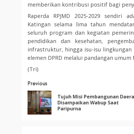
memberikan kontribusi positif bagi p
3 min read
DPRD KATINGAN
HEADLINE
Raperda RPJMD 2025-2029 sendiri a
KATINGAN
Katingan selama lima tahun mendata
RDP DPRD dan Pemkab K
seluruh program dan kegiatan pemerint
Soroti Krisis Air Bersih, 
pendidikan dan kesehatan, pengemb
Nakes Hingga Ancaman
infrastruktur, hingga isu-isu lingkungan
Pencemaran Sungai
elemen DPRD melalui pandangan umum fr
TRIOKTA
11 MEI 2026
(Tri)
Post
Previous
navigation
Tujuh Misi Pembangunan Daer
Disampaikan Wabup Saat
Paripurna
2 min read
DPRD KATINGAN
HEADLINE