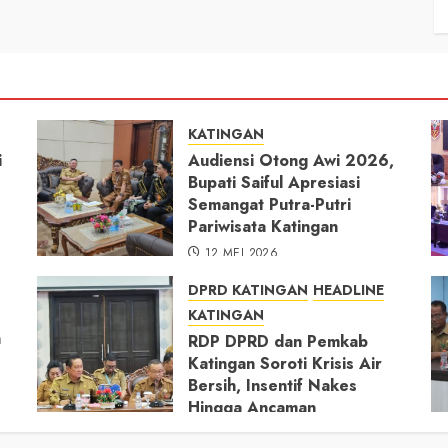
KATINGAN
i
Audiensi Otong Awi 2026,
Bupati Saiful Apresiasi
Semangat Putra-Putri
Pariwisata Katingan
12 MEI 2026
DPRD KATINGAN
HEADLINE
KATINGAN
h
RDP DPRD dan Pemkab
Katingan Soroti Krisis Air
Bersih, Insentif Nakes
Hingga Ancaman
Pencemaran Sungai