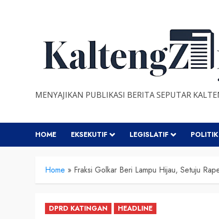
Skip
to
content
MENYAJIKAN PUBLIKASI BERITA SEPUTAR KALT
HOME
EKSEKUTIF
LEGISLATIF
POLITIK
Home
»
Fraksi Golkar Beri Lampu Hijau, Setuju R
DPRD KATINGAN
HEADLINE