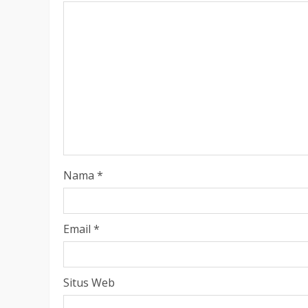
LEGISLATIF
Ribuan Warga Katingan P
Halaman DPRD Rayakan 
Parlemen dengan Jalan 
SENO
18 OKTOBER 2025
Nama
*
Email
*
Situs Web