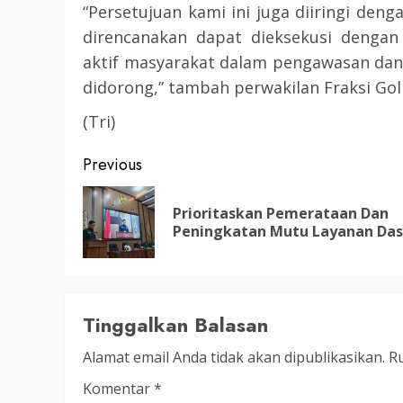
“Persetujuan kami ini juga diiringi de
3 min read
direncanakan dapat dieksekusi dengan e
DPRD KATINGAN
HEADLINE
aktif masyarakat dalam pengawasan dan
KATINGAN
didorong,” tambah perwakilan Fraksi Gol
RDP DPRD dan Pemkab K
(Tri)
Soroti Krisis Air Bersih, 
Nakes Hingga Ancaman
Post
Previous
Pencemaran Sungai
navigation
TRIOKTA
11 MEI 2026
Prioritaskan Pemerataan Dan
Peningkatan Mutu Layanan Das
Tinggalkan Balasan
2 min read
Alamat email Anda tidak akan dipublikasikan.
Ru
DPRD KATINGAN
HEADLINE
Komentar
*