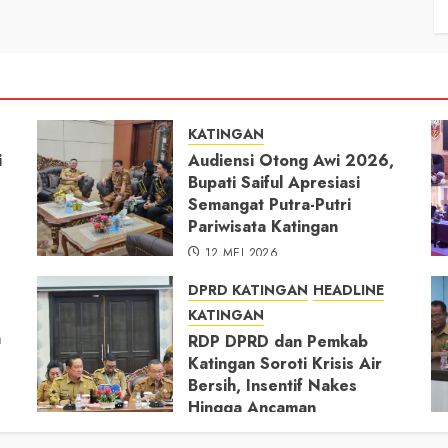
KATINGAN
i
Audiensi Otong Awi 2026,
Bupati Saiful Apresiasi
Semangat Putra-Putri
Pariwisata Katingan
12 MEI 2026
DPRD KATINGAN
HEADLINE
KATINGAN
h
RDP DPRD dan Pemkab
Katingan Soroti Krisis Air
Bersih, Insentif Nakes
Hingga Ancaman
Pencemaran Sungai