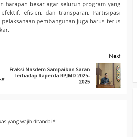
ngan harapan besar agar seluruh program yang
3 min read
fektif, efisien, dan transparan. Partisipasi
 pelaksanaan pembangunan juga harus terus
kar.
KATINGAN
atingan
Insentif
Pemkab Katingan dan Balai TN
Sebangau Perkuat Sinergi Jaga
Next
Kawasan Konservasi dan Gambut
TRIOKTA
12 MEI 2026
Fraksi Nasdem Sampaikan Saran
Previous
Next
Terhadap Raperda RPJMD 2025-
ar
post:
post:
2025
3 min read
DPRD KATINGAN
HEADLINE
as yang wajib ditandai
*
KATINGAN