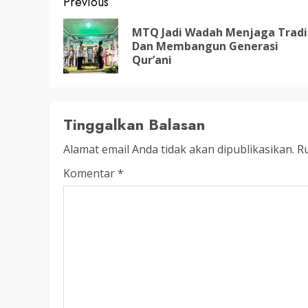
Post
Previous
LEGISLATIF
Ribuan Warga Katingan P
navigation
MTQ Jadi Wadah Menjaga Tradi
Halaman DPRD Rayakan 
Dan Membangun Generasi
Qur’ani
Parlemen dengan Jalan 
SENO
18 OKTOBER 2025
Tinggalkan Balasan
Alamat email Anda tidak akan dipublikasikan.
Ru
Komentar
*