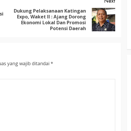
Next
RDP DPRD dan Pemkab Katingan
adati
Soroti Krisis Air Bersih, Insentif
Dukung Pelaksanaan Katingan
si
Expo, Waket II : Ajang Dorong
Previous
Next
Hari
Nakes Hingga Ancaman
Ekonomi Lokal Dan Promosi
post:
post:
Sehat
Pencemaran Sungai
Potensi Daerah
TRIOKTA
11 MEI 2026
as yang wajib ditandai
*