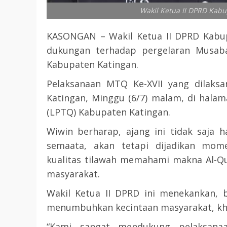
Wakil Ketua II DPRD Kab
KASONGAN – Wakil Ketua II DPRD Kabup
dukungan terhadap pergelaran Musabaq
Kabupaten Katingan.
Pelaksanaan MTQ Ke-XVII yang dilaksa
Katingan, Minggu (6/7) malam, di hala
(LPTQ) Kabupaten Katingan.
Wiwin berharap, ajang ini tidak saja 
semaata, akan tetapi dijadikan mom
kualitas tilawah memahami makna Al-Qu
masyarakat.
Wakil Ketua II DPRD ini menekankan, 
menumbuhkan kecintaan masyarakat, khu
“Kami sangat mendukung pelaksan