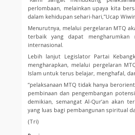
perlombaan, melainkan upaya kita bers
3 min read
DPRD KATINGAN
HEADLINE
dalam kehidupan sehari-hari,”Ucap Wiwin
KATINGAN
Menurutnya, melalui pergelaran MTQ akan
RDP DPRD dan Pemkab K
terbaik yang dapat mengharumkan 
Soroti Krisis Air Bersih, 
internasional.
Nakes Hingga Ancaman
Lebih lanjut Legislator Partai Kebang
Pencemaran Sungai
mengharapkan, melalui pergelaran MT
TRIOKTA
11 MEI 2026
Islam untuk terus belajar, menghafal, d
“pelaksanaan MTQ tidak hanya berorient
pembinaan dan pengembangan potensi p
demikian, semangat Al-Qur’an akan t
yang luas bagi pembangunan spiritual d
2 min read
(Tri)
DPRD KATINGAN
HEADLINE