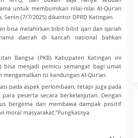
ama untuk membumikan nilai-nilai Al-Qur’an
3 min read
, Senin (7/7/2025) dikantor DPRD Katingan.
 bisa melahirkan bibit-bibit qari dan qariah
KATINGAN
atingan
nama daerah di kancah nasional bahkan
Insentif
Pemkab Katingan dan Balai TN
Sebangau Perkuat Sinergi Jaga
kitan Bangsa (PKB) Kabupaten Katingan ini
Kawasan Konservasi dan Gambut
Q bisa menjadi pemicu semangat bagi umat
TRIOKTA
12 MEI 2026
an mengamalkan isi kandungan Al-Qur’an.
asi pada aspek perlombaan, tetapi juga pada
ara peserta secara berkelanjutan. Dengan
erus bergema dan membawa dampak positif
an moral masyarakat,”Pungkasnya.
3 min read
DPRD KATINGAN
HEADLINE
KATINGAN