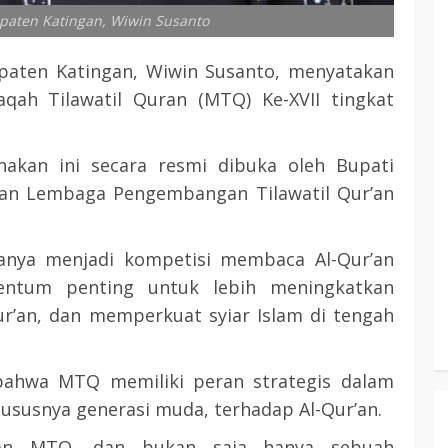
upaten Katingan, Wiwin Susanto
aten Katingan, Wiwin Susanto, menyatakan
ah Tilawatil Quran (MTQ) Ke-XVII tingkat
nakan ini secara resmi dibuka oleh Bupati
man Lembaga Pengembangan Tilawatil Qur’an
hanya menjadi kompetisi membaca Al-Qur’an
entum penting untuk lebih meningkatkan
r’an, dan memperkuat syiar Islam di tengah
bahwa MTQ memiliki peran strategis dalam
susnya generasi muda, terhadap Al-Qur’an.
aan MTQ, dan bukan saja hanya sebuah