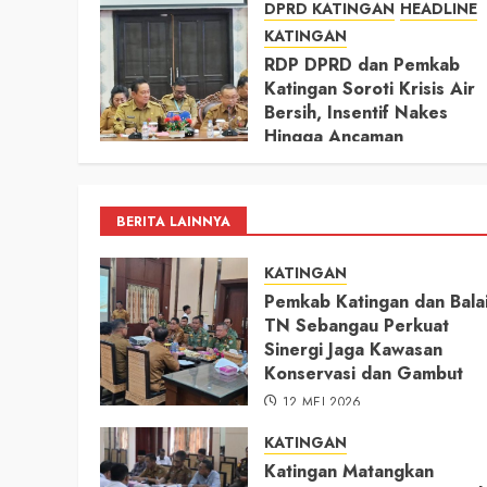
DPRD KATINGAN
HEADLINE
KATINGAN
RDP DPRD dan Pemkab
Katingan Soroti Krisis Air
Bersih, Insentif Nakes
Hingga Ancaman
Pencemaran Sungai
11 MEI 2026
BERITA LAINNYA
KATINGAN
Pemkab Katingan dan Bala
TN Sebangau Perkuat
Sinergi Jaga Kawasan
Konservasi dan Gambut
12 MEI 2026
KATINGAN
Katingan Matangkan