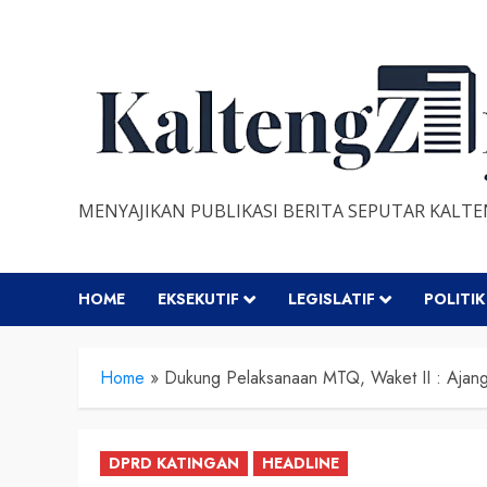
Skip
to
content
MENYAJIKAN PUBLIKASI BERITA SEPUTAR KALT
HOME
EKSEKUTIF
LEGISLATIF
POLITIK
Home
»
Dukung Pelaksanaan MTQ, Waket II : Ajang 
DPRD KATINGAN
HEADLINE