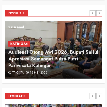
EKSEKUTIF
2 min read
KATINGAN
Audiensi Otong Awi 2026, Bupati Saiful
n
Apresiasi Semangat Putra-Putri
Pariwisata Katingan
TRIOKTA
12 MEI 2026
LEGISLATIF