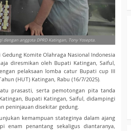
tegi dengan anggota DPRD Katingan, Tony Yosepta.
i Gedung Komite Olahraga Nasional Indonesia
ja diresmikan oleh Bupati Katingan, Saiful,
engan pelaksaan lomba catur Bupati cup III
ahun (HUT) Katingan, Rabu (16/7/2025).
tu prasasti, serta pemotongan pita tanda
tingan, Bupati Katingan, Saiful, didampingi
an peninjauan disekitar gedung.
nunjukan kemampuan stateginya dalam ajang
pi enam penantang sekaligus diantaranya,