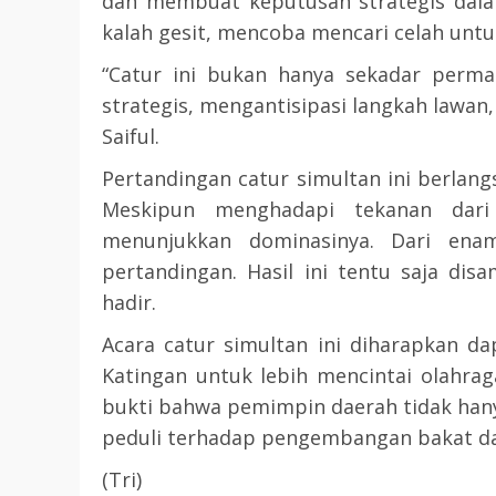
dan membuat keputusan strategis dala
kalah gesit, mencoba mencari celah unt
3 min read
DPRD KATINGAN
HEADLINE
“Catur ini bukan hanya sekadar permai
KATINGAN
strategis, mengantisipasi langkah lawa
RDP DPRD dan Pemkab K
Saiful.
Soroti Krisis Air Bersih, 
Pertandingan catur simultan ini berlan
Nakes Hingga Ancaman
Meskipun menghadapi tekanan dari 
Pencemaran Sungai
menunjukkan dominasinya. Dari ena
TRIOKTA
11 MEI 2026
pertandingan. Hasil ini tentu saja di
hadir.
Acara catur simultan ini diharapkan da
Katingan untuk lebih mencintai olahraga
bukti bahwa pemimpin daerah tidak hany
2 min read
peduli terhadap pengembangan bakat d
DPRD KATINGAN
HEADLINE
(Tri)