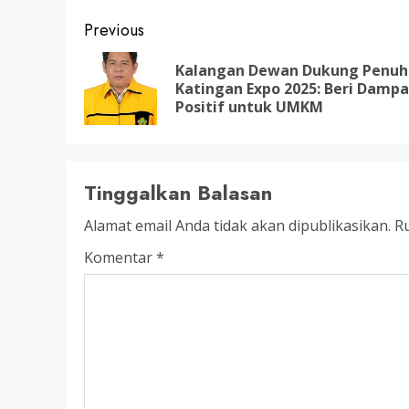
LEGISLATIF
Post
Previous
Ribuan Warga Katingan P
Halaman DPRD Rayakan 
navigation
Kalangan Dewan Dukung Penuh
Parlemen dengan Jalan 
Katingan Expo 2025: Beri Damp
Positif untuk UMKM
SENO
18 OKTOBER 2025
Tinggalkan Balasan
Alamat email Anda tidak akan dipublikasikan.
Ru
Komentar
*