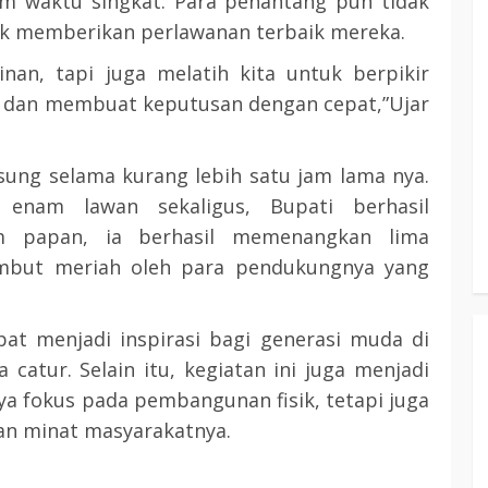
m waktu singkat. Para penantang pun tidak
uk memberikan perlawanan terbaik mereka.
3 min read
nan, tapi juga melatih kita untuk berpikir
n, dan membuat keputusan dengan cepat,”Ujar
KATINGAN
atingan
Insentif
Pemkab Katingan dan Balai TN
gsung selama kurang lebih satu jam lama nya.
Sebangau Perkuat Sinergi Jaga
enam lawan sekaligus, Bupati berhasil
Kawasan Konservasi dan Gambut
m papan, ia berhasil memenangkan lima
TRIOKTA
12 MEI 2026
sambut meriah oleh para pendukungnya yang
pat menjadi inspirasi bagi generasi muda di
 catur. Selain itu, kegiatan ini juga menjadi
a fokus pada pembangunan fisik, tetapi juga
3 min read
DPRD KATINGAN
HEADLINE
an minat masyarakatnya.
KATINGAN