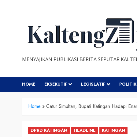
Skip
to
content
MENYAJIKAN PUBLIKASI BERITA SEPUTAR KALT
HOME
EKSEKUTIF
LEGISLATIF
POLITIK
Home
»
Catur Simultan, Bupati Katingan Hadapi En
DPRD KATINGAN
HEADLINE
KATINGAN