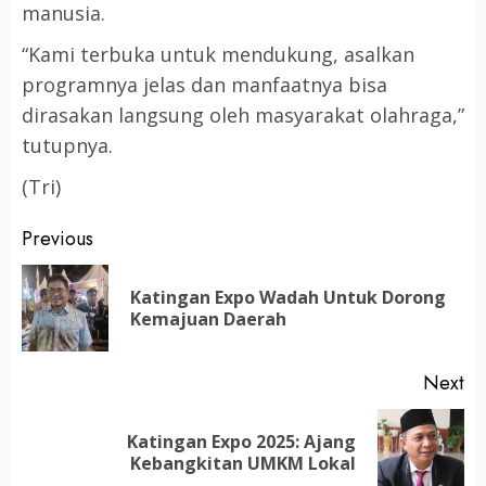
manusia.
“Kami terbuka untuk mendukung, asalkan
programnya jelas dan manfaatnya bisa
dirasakan langsung oleh masyarakat olahraga,”
tutupnya.
(Tri)
Post
Previous
navigation
Katingan Expo Wadah Untuk Dorong
Pr
Kemajuan Daerah
po
Next
Katingan Expo 2025: Ajang
Next
Kebangkitan UMKM Lokal
post: