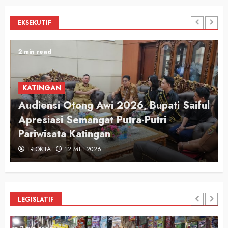
EKSEKUTIF
2 min read
KATINGAN
Audiensi Otong Awi 2026, Bupati Saiful
n
Apresiasi Semangat Putra-Putri
Pariwisata Katingan
TRIOKTA
12 MEI 2026
LEGISLATIF