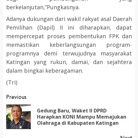
berkelanjutan,”Pungkasnya.
Adanya dukungan dari wakil rakyat asal Daerah
Pemilihan (Dapil) II ini diharapkan, dapat
mempercepat proses pembentukan FPK dan
memastikan keberlangsungan program-
programnya demi terwujudnya masyarakat
Katingan yang rukun, damai, dan sejahtera
dalam bingkai keberagaman.
(Tri)
Post
Previous
navigation
Gedung Baru, Waket II DPRD
Pr
Harapkan KONI Mampu Memajukan
po
Olahraga di Kabupaten Katingan
Next