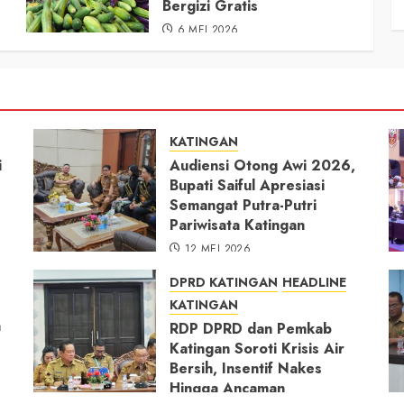
Bergizi Gratis
6 MEI 2026
KATINGAN
i
Audiensi Otong Awi 2026,
Bupati Saiful Apresiasi
Semangat Putra-Putri
Pariwisata Katingan
12 MEI 2026
DPRD KATINGAN
HEADLINE
KATINGAN
h
RDP DPRD dan Pemkab
Katingan Soroti Krisis Air
Bersih, Insentif Nakes
Hingga Ancaman