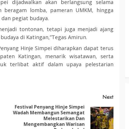
pei dijadwalkan akan berlangsung selama
an beragam lomba, pameran UMKM, hingga
3 min read
 dan pegiat budaya.
menjadi tontonan, tetapi juga menjadi ajang
KATINGAN
atingan
budaya di Katingan,”Tegas Amirun.
Insentif
Pemkab Katingan dan Balai TN
Sebangau Perkuat Sinergi Jaga
enyang Hinje Simpei diharapkan dapat terus
Kawasan Konservasi dan Gambut
aten Katingan, menarik wisatawan, serta
uk terlibat aktif dalam upaya pelestarian
TRIOKTA
12 MEI 2026
Next
Festival Penyang Hinje Simpei
3 min read
DPRD KATINGAN
HEADLINE
Wadah Membangun Semangat
Previous
Next
Melestarikan Dan
post:
KATINGAN
post:
Mengembangkan Warisan