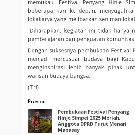
memukau. Festival Penyang Hinje Sim
beberapa hari ke depan, menyuguhk
3 min read
DPRD KATINGAN
HEADLINE
lokakarya yang melibatkan seniman lokal
KATINGAN
“Diharapkan, kegiatan ini tidak hanya 
RDP DPRD dan Pemkab K
pembelajaran dan penguatan komunitas 
Soroti Krisis Air Bersih, 
Nakes Hingga Ancaman
Dengan suksesnya pembukaan Festival P
Pencemaran Sungai
menjadi mercusuar budaya bagi Kabup
menginspirasi lebih banyak pihak unt
TRIOKTA
11 MEI 2026
warisan budaya bangsa.
(Tri)
Post
Previous
navigation
Pembukaan Festival Penyang
2 min read
Hinje Simpei 2025 Meriah,
Anggota DPRD Turut Menari
DPRD KATINGAN
HEADLINE
Manasay