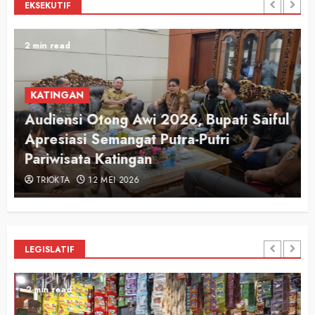
EKSEKUTIF
2 min read
KATINGAN
Audiensi Otong Awi 2026, Bupati Saiful
n
Apresiasi Semangat Putra-Putri
Pariwisata Katingan
TRIOKTA
12 MEI 2026
LEGISLATIF
2 min read