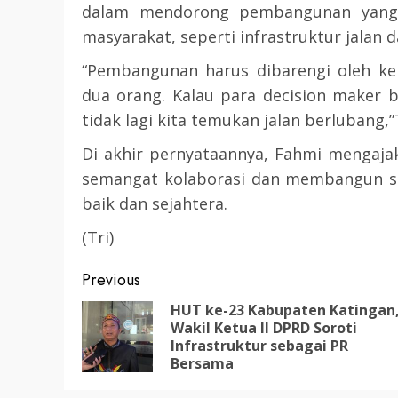
dalam mendorong pembangunan yang
3 min read
masyarakat, seperti infrastruktur jalan da
DPRD KATINGAN
HEADLINE
KATINGAN
“Pembangunan harus dibarengi oleh kei
dua orang. Kalau para decision maker 
RDP DPRD dan Pemkab K
tidak lagi kita temukan jalan berlubang
Soroti Krisis Air Bersih, 
Nakes Hingga Ancaman
Di akhir pernyataannya, Fahmi mengaja
Pencemaran Sungai
semangat kolaborasi dan membangun si
TRIOKTA
11 MEI 2026
baik dan sejahtera.
(Tri)
Post
Previous
navigation
HUT ke-23 Kabupaten Katingan
Wakil Ketua II DPRD Soroti
2 min read
Infrastruktur sebagai PR
Bersama
DPRD KATINGAN
HEADLINE