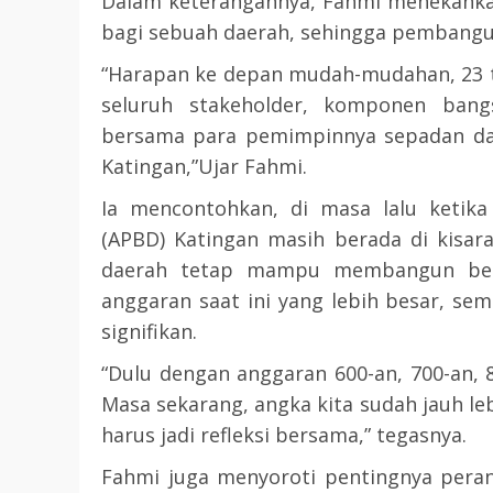
Dalam keterangannya, Fahmi menekankan
bagi sebuah daerah, sehingga pembangu
“Harapan ke depan mudah-mudahan, 23 t
seluruh stakeholder, komponen bangs
bersama para pemimpinnya sepadan dan
Katingan,”Ujar Fahmi.
Ia mencontohkan, di masa lalu ketik
(APBD) Katingan masih berada di kisar
daerah tetap mampu membangun berba
anggaran saat ini yang lebih besar, s
signifikan.
“Dulu dengan anggaran 600-an, 700-an, 
Masa sekarang, angka kita sudah jauh l
harus jadi refleksi bersama,” tegasnya.
Fahmi juga menyoroti pentingnya peran