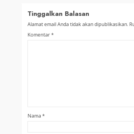
LEGISLATIF
Ribuan Warga Katingan P
Tinggalkan Balasan
Halaman DPRD Rayakan 
Alamat email Anda tidak akan dipublikasikan.
Ru
Parlemen dengan Jalan 
Komentar
*
SENO
18 OKTOBER 2025
Nama
*