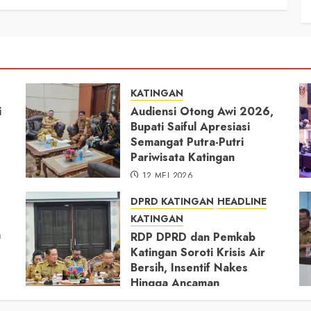
KATINGAN
i
Audiensi Otong Awi 2026,
Bupati Saiful Apresiasi
Semangat Putra-Putri
Pariwisata Katingan
12 MEI 2026
DPRD KATINGAN
HEADLINE
KATINGAN
h
RDP DPRD dan Pemkab
Katingan Soroti Krisis Air
Bersih, Insentif Nakes
Hingga Ancaman
Pencemaran Sungai