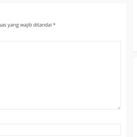
RDP DPRD dan Pemkab Katingan
adati
Soroti Krisis Air Bersih, Insentif
Hari
Nakes Hingga Ancaman
as yang wajib ditandai
*
Sehat
Pencemaran Sungai
TRIOKTA
11 MEI 2026