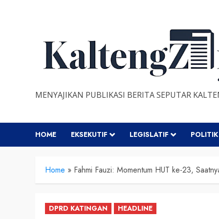
Skip
to
content
MENYAJIKAN PUBLIKASI BERITA SEPUTAR KALT
HOME
EKSEKUTIF
LEGISLATIF
POLITIK
Home
»
Fahmi Fauzi: Momentum HUT ke-23, Saatny
DPRD KATINGAN
HEADLINE