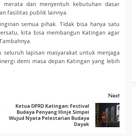
 merata dan menyentuh kebutuhan dasar
3 min read
n fasilitas publik lainnya.
nginan semua pihak. Tidak bisa hanya satu
KATINGAN
bersatu, kita bisa membangun Katingan agar
atingan
,”Tambahnya.
Insentif
Pemkab Katingan dan Balai TN
Sebangau Perkuat Sinergi Jaga
k seluruh lapisan masyarakat untuk menjaga
Kawasan Konservasi dan Gambut
nergi demi masa depan Katingan yang lebih
TRIOKTA
12 MEI 2026
Next
,
Ketua DPRD Katingan: Festival
Budaya Penyang Hinje Simpei
Previous
Next
3 min read
Wujud Nyata Pelestarian Budaya
DPRD KATINGAN
HEADLINE
post:
post:
Dayak
KATINGAN