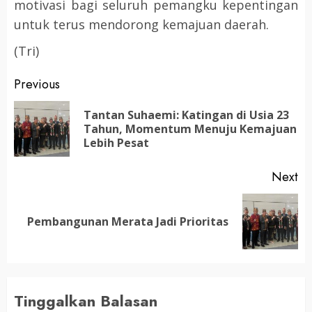
motivasi bagi seluruh pemangku kepentingan
untuk terus mendorong kemajuan daerah.
(Tri)
Post
Previous
navigation
Tantan Suhaemi: Katingan di Usia 23
Pr
Tahun, Momentum Menuju Kemajuan
po
Lebih Pesat
Next
Next
Pembangunan Merata Jadi Prioritas
post:
Tinggalkan Balasan