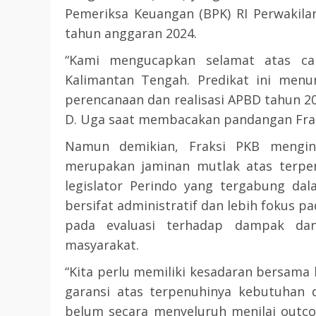
Pemeriksa Keuangan (BPK) RI Perwakila
tahun anggaran 2024.
“Kami mengucapkan selamat atas ca
Kalimantan Tengah. Predikat ini menu
perencanaan dan realisasi APBD tahun 2
D. Uga saat membacakan pandangan Frak
Namun demikian, Fraksi PKB mengi
merupakan jaminan mutlak atas terpen
legislator Perindo yang tergabung da
bersifat administratif dan lebih fokus 
pada evaluasi terhadap dampak da
masyarakat.
“Kita perlu memiliki kesadaran bersam
garansi atas terpenuhinya kebutuhan d
belum secara menyeluruh menilai outc