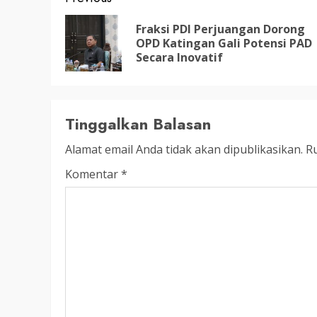
Post
LEGISLATIF
navigation
Ribuan Warga Katingan P
Fraksi PDI Perjuangan Dorong
OPD Katingan Gali Potensi PAD
Halaman DPRD Rayakan 
Secara Inovatif
Parlemen dengan Jalan 
SENO
18 OKTOBER 2025
Tinggalkan Balasan
Alamat email Anda tidak akan dipublikasikan.
Ru
Komentar
*