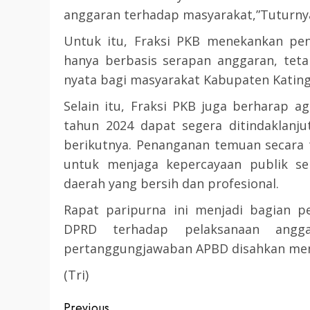
anggaran terhadap masyarakat,”Tuturny
3 min read
DPRD KATINGAN
HEADLINE
Untuk itu, Fraksi PKB menekankan pen
KATINGAN
hanya berbasis serapan anggaran, te
RDP DPRD dan Pemkab K
nyata bagi masyarakat Kabupaten Kating
Soroti Krisis Air Bersih, 
Selain itu, Fraksi PKB juga berharap 
Nakes Hingga Ancaman
tahun 2024 dapat segera ditindaklanju
Pencemaran Sungai
berikutnya. Penanganan temuan secara 
TRIOKTA
11 MEI 2026
untuk menjaga kepercayaan publik se
daerah yang bersih dan profesional.
Rapat paripurna ini menjadi bagian pe
DPRD terhadap pelaksanaan angga
pertanggungjawaban APBD disahkan menj
2 min read
(Tri)
DPRD KATINGAN
HEADLINE
Previous