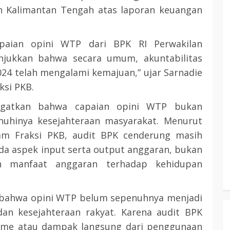
n Kalimantan Tengah atas laporan keuangan
paian opini WTP dari BPK RI Perwakilan
njukkan bahwa secara umum, akuntabilitas
024 telah mengalami kemajuan,” ujar Sarnadie
si PKB.
ngatkan bahwa capaian opini WTP bukan
uhinya kesejahteraan masyarakat. Menurut
lam Fraksi PKB, audit BPK cenderung masih
pada aspek input serta output anggaran, bukan
n manfaat anggaran terhadap kehidupan
a bahwa opini WTP belum sepenuhnya menjadi
an kesejahteraan rakyat. Karena audit BPK
ome atau dampak langsung dari penggunaan