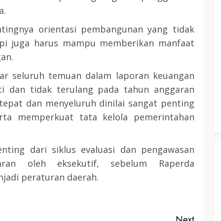
a.
3 min read
tingnya orientasi pembangunan yang tidak
tapi juga harus mampu memberikan manfaat
KATINGAN
atingan
an.
Insentif
Pemkab Katingan dan Balai TN
agar seluruh temuan dalam laporan keuangan
Sebangau Perkuat Sinergi Jaga
ti dan tidak terulang pada tahun anggaran
Kawasan Konservasi dan Gambut
tepat dan menyeluruh dinilai sangat penting
TRIOKTA
12 MEI 2026
rta memperkuat tata kelola pemerintahan
nting dari siklus evaluasi dan pengawasan
ran oleh eksekutif, sebelum Raperda
adi peraturan daerah.
3 min read
DPRD KATINGAN
HEADLINE
KATINGAN
Next