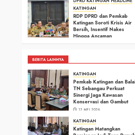
DPRD KATINGAN
HEADLINE
KATINGAN
RDP DPRD dan Pemkab
Katingan Soroti Krisis Air
Bersih, Insentif Nakes
Hingga Ancaman
Pencemaran Sungai
11 MEI 2026
BERITA LAINNYA
KATINGAN
Pemkab Katingan dan Bala
TN Sebangau Perkuat
Sinergi Jaga Kawasan
Konservasi dan Gambut
12 MEI 2026
KATINGAN
Katingan Matangkan