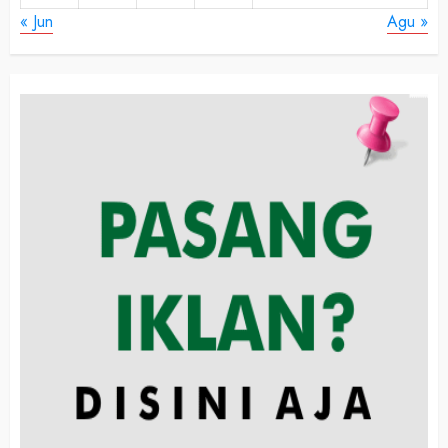
« Jun
Agu »