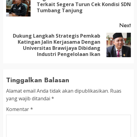
Pr
Terkait Segera Turun Cek Kondisi SDN
po
Tumbang Tanjung
Next
Dukung Langkah Strategis Pemkab
Katingan Jalin Kerjasama Dengan
Next
Universitas Brawijaya Dibidang
post:
Industri Pengelolaan Ikan
Tinggalkan Balasan
Alamat email Anda tidak akan dipublikasikan.
Ruas
yang wajib ditandai
*
Komentar
*