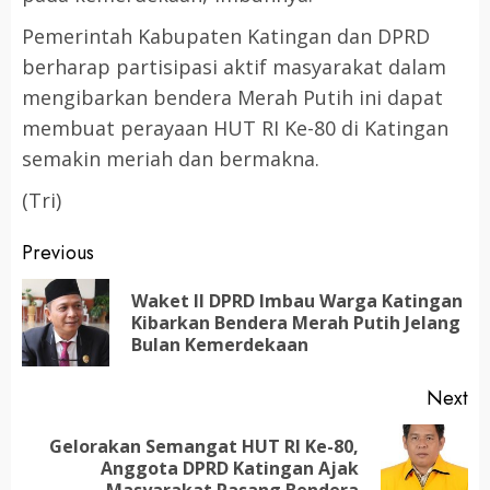
Pemerintah Kabupaten Katingan dan DPRD
berharap partisipasi aktif masyarakat dalam
mengibarkan bendera Merah Putih ini dapat
membuat perayaan HUT RI Ke-80 di Katingan
semakin meriah dan bermakna.
(Tri)
Post
Previous
navigation
Waket II DPRD Imbau Warga Katingan
Pr
Kibarkan Bendera Merah Putih Jelang
po
Bulan Kemerdekaan
Next
Gelorakan Semangat HUT RI Ke-80,
Next
Anggota DPRD Katingan Ajak
Masyarakat Pasang Bendera