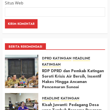
Situs Web
BERITA REKOMENDASI
DPRD KATINGAN
HEADLINE
KATINGAN
RDP DPRD dan Pemkab Katingan
Soroti Krisis Air Bersih, Insentif
Nakes Hingga Ancaman
Pencemaran Sungai
11 MEI 2026
HEADLINE
KATINGAN
Kisah Juwanti: Pedagang Desa