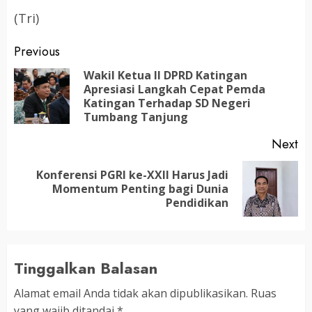
(Tri)
Post
Previous
navigation
Wakil Ketua II DPRD Katingan
Apresiasi Langkah Cepat Pemda
Pr
Katingan Terhadap SD Negeri
po
Tumbang Tanjung
Next
Konferensi PGRI ke-XXII Harus Jadi
Next
Momentum Penting bagi Dunia
post:
Pendidikan
Tinggalkan Balasan
Alamat email Anda tidak akan dipublikasikan.
Ruas
yang wajib ditandai
*