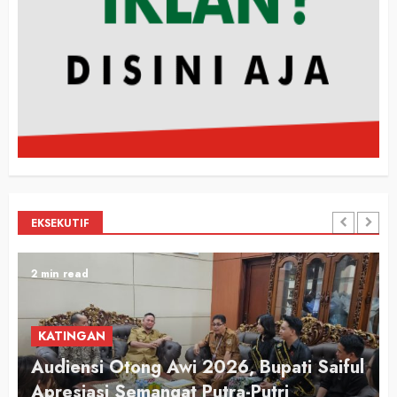
EKSEKUTIF
2 min read
KATINGAN
Audiensi Otong Awi 2026, Bupati Saiful
n
Apresiasi Semangat Putra-Putri