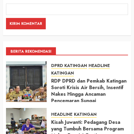
BERITA REKOMENDASI
DPRD KATINGAN
HEADLINE
KATINGAN
RDP DPRD dan Pemkab Katingan
Soroti Krisis Air Bersih, Insentif
Nakes Hingga Ancaman
Pencemaran Sungai
11 MEI 2026
HEADLINE
KATINGAN
Kisah Juwanti: Pedagang Desa
yang Tumbuh Bersama Program