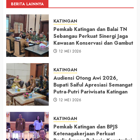
BERITA LAINNYA
KATINGAN
Pemkab Katingan dan Balai TN
Sebangau Perkuat Sinergi Jaga
Kawasan Konservasi dan Gambut
12 MEI 2026
KATINGAN
Audiensi Otong Awi 2026,
Bupati Saiful Apresiasi Semangat
Putra-Putri Pariwisata Katingan
12 MEI 2026
KATINGAN
Pemkab Katingan dan BPJS
Ketenagakerjaan Perkuat