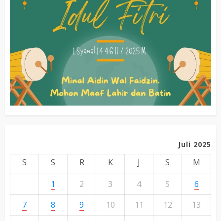
Juli 2025
S
S
R
K
J
S
M
1
2
3
4
5
6
7
8
9
10
11
12
13