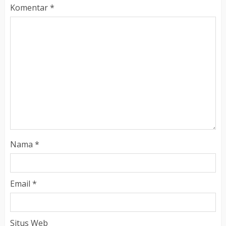
Komentar
*
Nama
*
Email
*
Situs Web