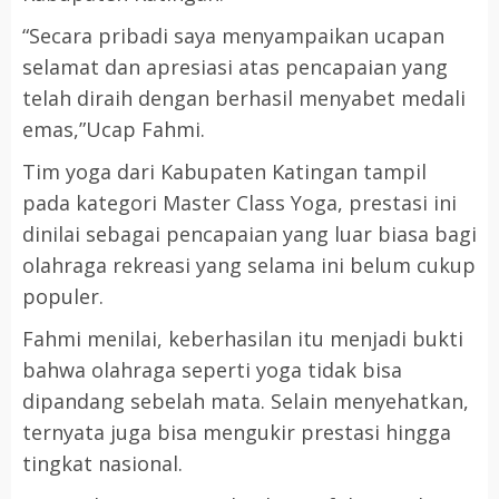
“Secara pribadi saya menyampaikan ucapan
selamat dan apresiasi atas pencapaian yang
telah diraih dengan berhasil menyabet medali
emas,”Ucap Fahmi.
Tim yoga dari Kabupaten Katingan tampil
pada kategori Master Class Yoga, prestasi ini
dinilai sebagai pencapaian yang luar biasa bagi
olahraga rekreasi yang selama ini belum cukup
populer.
Fahmi menilai, keberhasilan itu menjadi bukti
bahwa olahraga seperti yoga tidak bisa
dipandang sebelah mata. Selain menyehatkan,
ternyata juga bisa mengukir prestasi hingga
tingkat nasional.