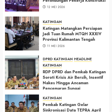
Perlindungan Pekerja Konstruksi
12 MEI 2026
KATINGAN
Katingan Matangkan Persiapan
Jadi Tuan Rumah MTQH XXXIV
Provinsi Kalimantan Tengah
11 MEI 2026
DPRD KATINGAN
HEADLINE
KATINGAN
RDP DPRD dan Pemkab Katingan
Soroti Krisis Air Bersih, Insentif
Nakes Hingga Ancaman
Pencemaran Sungai
11 MEI 2026
KATINGAN
Pemkab Katingan Gelar
Sinkronisasi Data TEPRA April