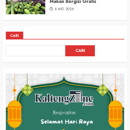
Makan Bergizi Gratis
6 MEI 2026
CARI
CARI