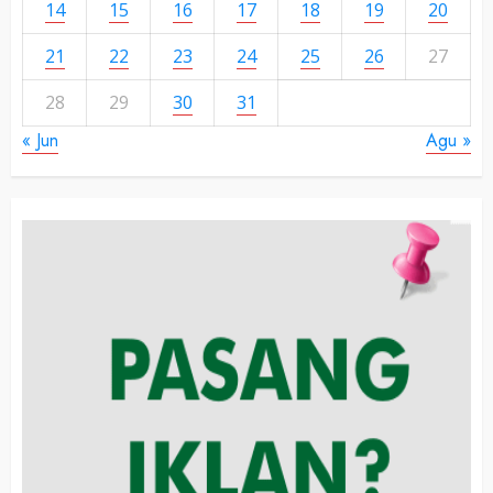
14
15
16
17
18
19
20
21
22
23
24
25
26
27
28
29
30
31
« Jun
Agu »