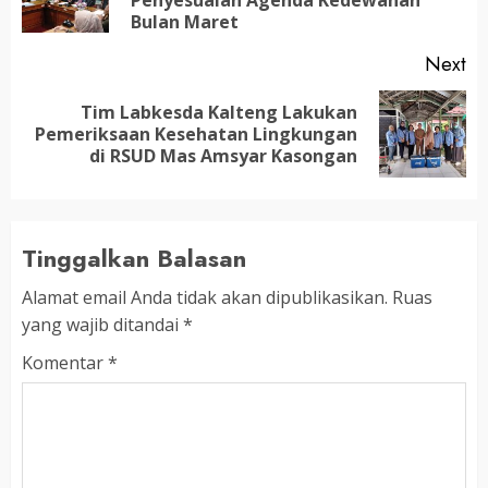
Penyesuaian Agenda Kedewanan
po
Bulan Maret
Next
Tim Labkesda Kalteng Lakukan
Next
Pemeriksaan Kesehatan Lingkungan
post:
di RSUD Mas Amsyar Kasongan
Tinggalkan Balasan
Alamat email Anda tidak akan dipublikasikan.
Ruas
yang wajib ditandai
*
Komentar
*