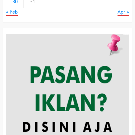
30
31
« Feb
Apr »