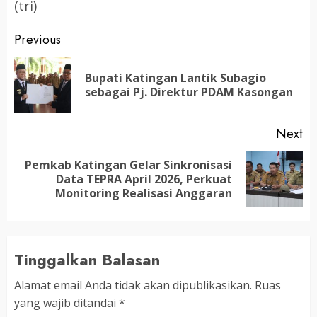
(tri)
Post
Previous
navigation
Bupati Katingan Lantik Subagio
Pr
sebagai Pj. Direktur PDAM Kasongan
po
Next
Pemkab Katingan Gelar Sinkronisasi
Next
Data TEPRA April 2026, Perkuat
post:
Monitoring Realisasi Anggaran
Tinggalkan Balasan
Alamat email Anda tidak akan dipublikasikan.
Ruas
yang wajib ditandai
*