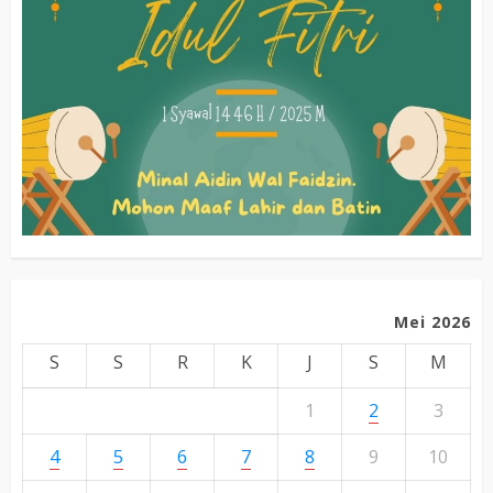
Mei 2026
S
S
R
K
J
S
M
1
2
3
4
5
6
7
8
9
10