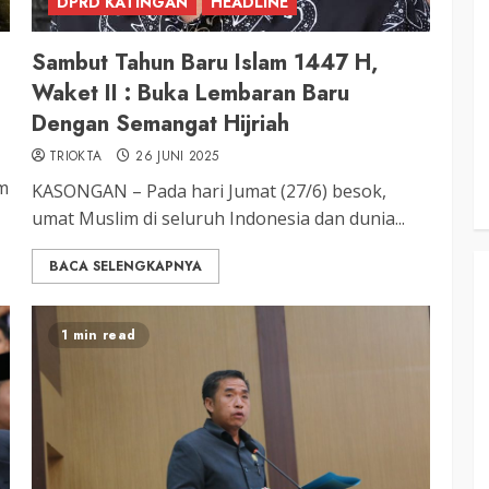
DPRD KATINGAN
HEADLINE
KATINGAN
RDP DPRD dan Pemkab Katingan
Sambut Tahun Baru Islam 1447 H,
adati
Soroti Krisis Air Bersih, Insentif
Waket II : Buka Lembaran Baru
Hari
Nakes Hingga Ancaman
Dengan Semangat Hijriah
Sehat
Pencemaran Sungai
TRIOKTA
26 JUNI 2025
TRIOKTA
11 MEI 2026
am
KASONGAN – Pada hari Jumat (27/6) besok,
umat Muslim di seluruh Indonesia dan dunia...
BACA SELENGKAPNYA
1 min read