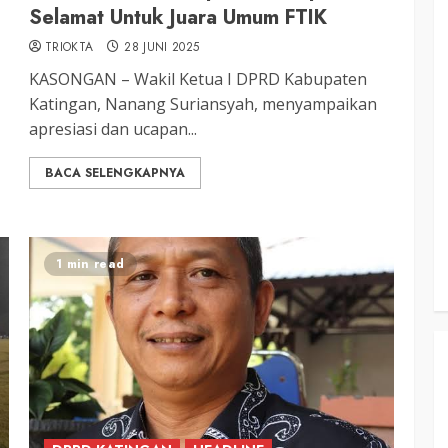
Selamat Untuk Juara Umum FTIK
TRIOKTA
28 JUNI 2025
KASONGAN – Wakil Ketua I DPRD Kabupaten
3 min read
Katingan, Nanang Suriansyah, menyampaikan
apresiasi dan ucapan...
KATINGAN
atingan
BACA SELENGKAPNYA
Insentif
Pemkab Katingan dan Balai TN
Sebangau Perkuat Sinergi Jaga
Kawasan Konservasi dan Gambut
1 min read
TRIOKTA
12 MEI 2026
3 min read
DPRD KATINGAN
HEADLINE