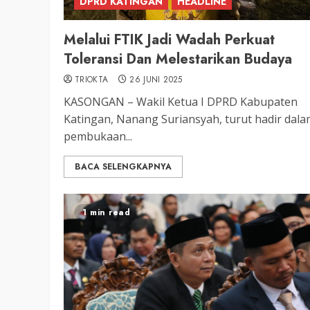
DPRD KATINGAN
HEADLINE
DPRD KATINGAN
HEADLINE
LEGISLATIF
Melalui FTIK Jadi Wadah Perkuat
Ribuan Warga Katingan P
Toleransi Dan Melestarikan Budaya
Halaman DPRD Rayakan 
TRIOKTA
26 JUNI 2025
Parlemen dengan Jalan 
KASONGAN – Wakil Ketua I DPRD Kabupaten
SENO
18 OKTOBER 2025
Katingan, Nanang Suriansyah, turut hadir dal
pembukaan...
BACA SELENGKAPNYA
1 min read