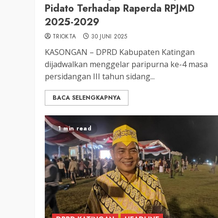
Pidato Terhadap Raperda RPJMD
2025-2029
TRIOKTA
30 JUNI 2025
3 min read
DPRD KATINGAN
HEADLINE
KASONGAN – DPRD Kabupaten Katingan
KATINGAN
dijadwalkan menggelar paripurna ke-4 masa
RDP DPRD dan Pemkab K
persidangan III tahun sidang...
Soroti Krisis Air Bersih, 
BACA SELENGKAPNYA
Nakes Hingga Ancaman
Pencemaran Sungai
1 min read
TRIOKTA
11 MEI 2026
2 min read