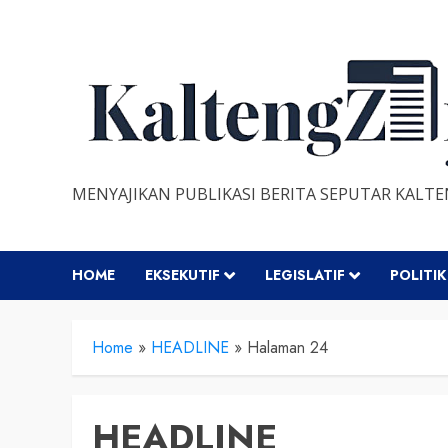
Skip
to
content
MENYAJIKAN PUBLIKASI BERITA SEPUTAR KALT
HOME
EKSEKUTIF
LEGISLATIF
POLITIK
Home
»
HEADLINE
»
Halaman 24
HEADLINE