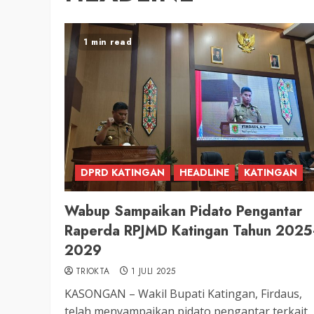
1 min read
DPRD KATINGAN
HEADLINE
KATINGAN
Wabup Sampaikan Pidato Pengantar
Raperda RPJMD Katingan Tahun 2025
2029
TRIOKTA
1 JULI 2025
KASONGAN – Wakil Bupati Katingan, Firdaus,
telah menyampaikan pidato pengantar terkait