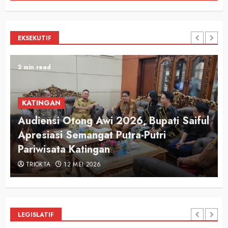
EKSEKUTIF
2 min read
KATINGAN
Audiensi Otong Awi 2026, Bupati Saiful
n
Apresiasi Semangat Putra-Putri
Pariwisata Katingan
TRIOKTA
12 MEI 2026
LEGISLATIF