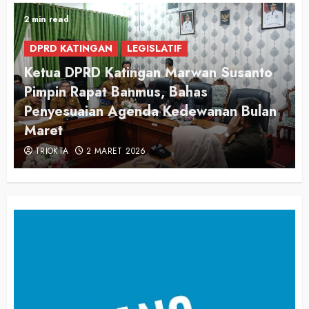
2 min read
DPRD KATINGAN
LEGISLATIF
Ketua DPRD Katingan Marwan Susanto
Pimpin Rapat Banmus, Bahas
Penyesuaian Agenda Kedewanan Bulan
Maret
TRIOKTA
2 MARET 2026