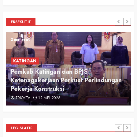
EKSEKUTIF
2 min read
KATINGAN
l
Pemkab Katingan dan BPJS
Ketenagakerjaan Perkuat Perlindungan
Pekerja Konstruksi
TRIOKTA
12 MEI 2026
LEGISLATIF