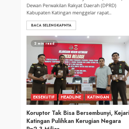
3 min read
DPRD KATINGAN
HEADLINE
Dewan Perwakilan Rakyat Daerah (DPRD)
KATINGAN
Kabupaten Katingan menggelar rapat...
RDP DPRD dan Pemkab K
BACA SELENGKAPNYA
Soroti Krisis Air Bersih, 
Nakes Hingga Ancaman
2 min read
Pencemaran Sungai
TRIOKTA
11 MEI 2026
EKSEKUTIF
HEADLINE
KATINGAN
2 min read
DPRD KATINGAN
HEADLINE
Koruptor Tak Bisa Bersembunyi, Kejar
Katingan Pulihkan Kerugian Negara
LEGISLATIF