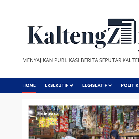
Skip
to
content
MENYAJIKAN PUBLIKASI BERITA SEPUTAR KALT
HOME
EKSEKUTIF
LEGISLATIF
POLITIK
2 min read