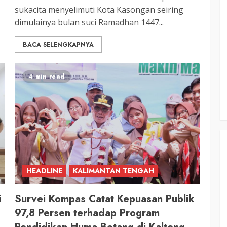
3 min read
sukacita menyelimuti Kota Kasongan seiring
dimulainya bulan suci Ramadhan 1447...
KATINGAN
atingan
BACA SELENGKAPNYA
Insentif
Pemkab Katingan dan Balai TN
Sebangau Perkuat Sinergi Jaga
4 min read
Kawasan Konservasi dan Gambut
TRIOKTA
12 MEI 2026
HEADLINE
KALIMANTAN TENGAH
3 min read
DPRD KATINGAN
HEADLINE
i
Survei Kompas Catat Kepuasan Publik
KATINGAN
97,8 Persen terhadap Program
RDP DPRD dan Pemkab Katingan