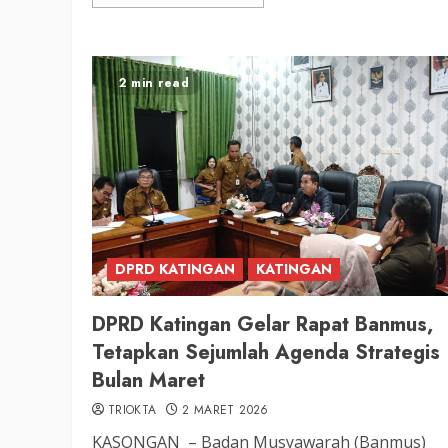
2 min read
DPRD KATINGAN
KATINGAN
DPRD Katingan Gelar Rapat Banmus,
Tetapkan Sejumlah Agenda Strategis
Bulan Maret
TRIOKTA
2 MARET 2026
KASONGAN – Badan Musyawarah (Banmus)