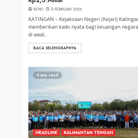
Rp2,3 Miliar
Ribuan Warga Katingan P
Halaman DPRD Rayakan 
SENO
5 FEBRUARI 2026
Parlemen dengan Jalan 
KATINGAN – Kejaksaan Negeri (Kejari) Katinga
memberikan kado nyata bagi keuangan negar
SENO
18 OKTOBER 2025
di awal...
BACA SELENGKAPNYA
3 min read
HEADLINE
KALIMANTAN TENGAH