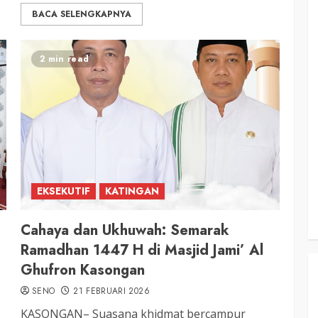
BACA SELENGKAPNYA
2 min read
EKSEKUTIF
KATINGAN
Cahaya dan Ukhuwah: Semarak
Ramadhan 1447 H di Masjid Jami’ Al
Ghufron Kasongan
SENO
21 FEBRUARI 2026
​KASONGAN– Suasana khidmat bercampur