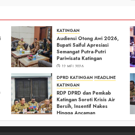
KATINGAN
i
Audiensi Otong Awi 2026,
Bupati Saiful Apresiasi
Semangat Putra-Putri
Pariwisata Katingan
12 MEI 2026
DPRD KATINGAN
HEADLINE
KATINGAN
h
RDP DPRD dan Pemkab
Katingan Soroti Krisis Air
Bersih, Insentif Nakes
Hingga Ancaman
Pencemaran Sungai
11 MEI 2026