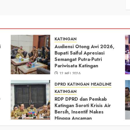
KATINGAN
i
Audiensi Otong Awi 2026,
Bupati Saiful Apresiasi
Semangat Putra-Putri
Pariwisata Katingan
12 MEI 2026
DPRD KATINGAN
HEADLINE
KATINGAN
h
RDP DPRD dan Pemkab
Katingan Soroti Krisis Air
Bersih, Insentif Nakes
Hingga Ancaman
Pencemaran Sungai