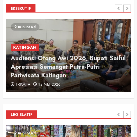
EKSEKUTIF
2 min read
KATINGAN
Audiensi Otong Awi 2026, Bupati Saiful
n
Apresiasi Semangat Putra-Putri
Pariwisata Katingan
TRIOKTA
12 MEI 2026
LEGISLATIF
2 min read