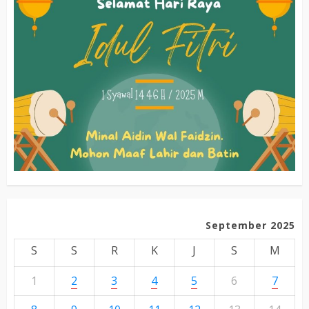
September 2025
S
S
R
K
J
S
M
1
2
3
4
5
6
7