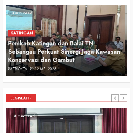
2 min read
KATINGAN
Audiensi Otong Awi 2026, Bupati Saiful
n
Apresiasi Semangat Putra-Putri
Pariwisata Katingan
TRIOKTA
12 MEI 2026
LEGISLATIF
2 min read