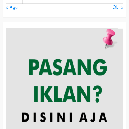
« Agu
Okt »